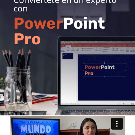
con
Power
Point
Pro