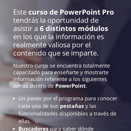
Este
curso de PowerPoint Pro
tendrás la oportunidad de
asistir a
6 distintos módulos
en los que la información es
realmente valiosa por el
contenido que se imparte
.
Nuestro curso se encuentra totalmente
capacitado para enseñarte y mostrarte
información referente a los siguientes
temas dentro de
PowerPoint
.
Un paseo por el programa para conocer
cada una de sus
pestañas
y las
funcionalidades disponibles a través de
ellas.
Buscadores
para saber dónde