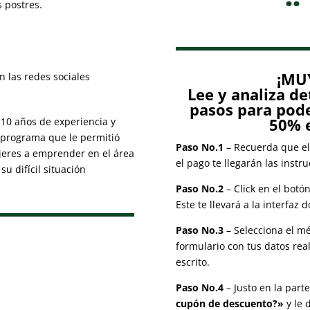
s postres.
¡MU
n las redes sociales
Lee y analiza d
pasos para pode
50% e
10 años de experiencia y
 programa que le permitió
Paso No.1
– Recuerda que el
jeres a emprender en el área
el pago te llegarán las instru
u difícil situación
Paso No.2
– Click en el botó
Este te llevará a la interfaz
Paso No.3
– Selecciona el mé
formulario con tus datos re
escrito.
Paso No.4
– Justo en la parte
cupón de descuento?»
y le d