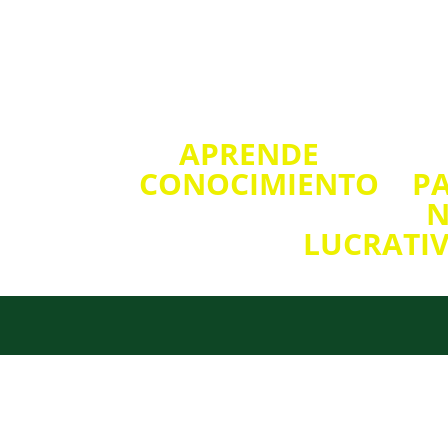
APRENDE
como co
CONOCIMIENTO
y
P
postres en un
N
LUCRATI