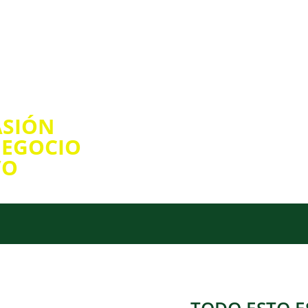
nvertir tu
ASIÓN
por los
EGOCIO
VO