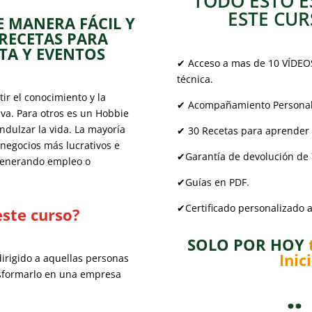
TODO ESTO E
ESTE CURS
E MANERA FÁCIL Y
 RECETAS PARA
STA Y EVENTOS
✔ Acceso a mas de 10 VÍDEO
técnica.
r el conocimiento y la
✔ Acompañamiento Personaliz
iva. Para otros es un Hobbie
dulzar la vida. La mayoría
✔ 30 Recetas para aprender 
negocios más lucrativos e
✔Garantía de devolución de 
; generando empleo o
✔Guías en PDF.
✔Certificado personalizado al
ste curso?
SOLO POR HOY
Ini
dirigido a aquellas personas
nsformarlo en una empresa
:
: