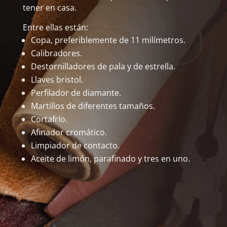
tener en casa.
Entre ellas están:
Copa, preferiblemente de 11 milímetros.
Calibradores.
Destornilladores de pala y de estrella.
Llaves bristol.
Perfilador de diamante.
Martillos de diferentes tamaños.
Cortafrío.
Afinador cromático.
Limpiador de contacto.
Aceite de limón, parafinado y tres en uno.