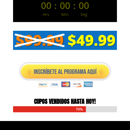
00
:
00
:
00
Hrs
Min
Seg
CUPOS VENDIDOS HASTA HOY!
70%
70%