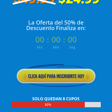
La Oferta del 50% de
Descuento Finaliza en:
00
:
00
:
00
Hrs
Min
Seg
SOLO QUEDAN 8 CUPOS
82%
82%