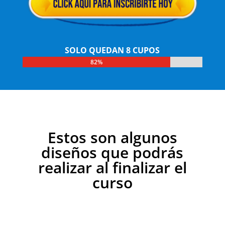
SOLO QUEDAN 8 CUPOS
82%
82%
Estos son algunos
diseños que podrás
realizar al finalizar el
curso